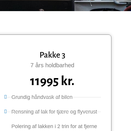
Pakke 3
7 års holdbarhed
11995 kr.
Grundig håndvask af bilen
Rensning af lak for tjære og flyverust
Polering af lakken i 2 trin for at fjerne