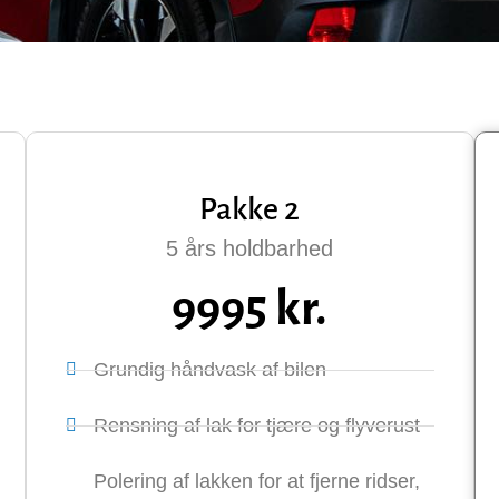
Pakke 2
5 års holdbarhed
9995 kr.
Grundig håndvask af bilen
Rensning af lak for tjære og flyverust
Polering af lakken for at fjerne ridser,