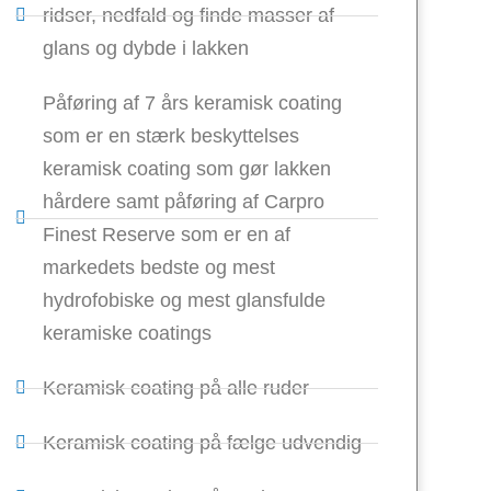
ridser, nedfald og finde masser af
glans og dybde i lakken
Påføring af 7 års keramisk coating
som er en stærk beskyttelses
keramisk coating som gør lakken
hårdere samt påføring af Carpro
Finest Reserve som er en af
markedets bedste og mest
hydrofobiske og mest glansfulde
keramiske coatings
Keramisk coating på alle ruder
Keramisk coating på fælge udvendig