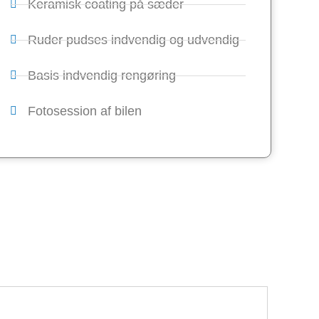
Keramisk coating på sæder
Ruder pudses indvendig og udvendig
Basis indvendig rengøring
Fotosession af bilen