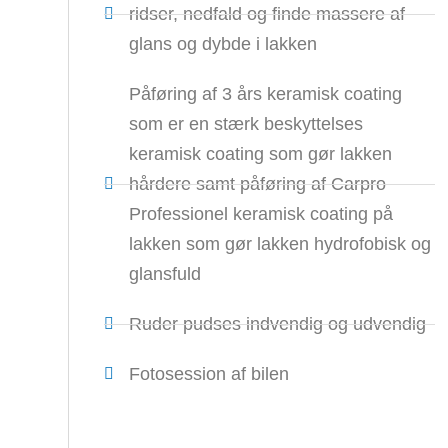
ridser, nedfald og finde massere af
glans og dybde i lakken
Påføring af 3 års keramisk coating
som er en stærk beskyttelses
keramisk coating som gør lakken
hårdere samt påføring af Carpro
Professionel keramisk coating på
lakken som gør lakken hydrofobisk og
glansfuld
Ruder pudses indvendig og udvendig
Fotosession af bilen