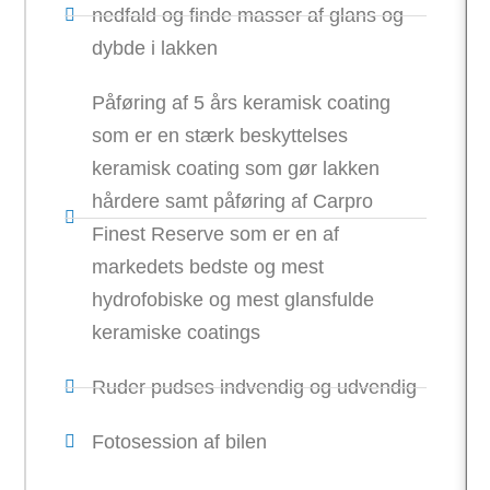
nedfald og finde masser af glans og
dybde i lakken
Påføring af 5 års keramisk coating
som er en stærk beskyttelses
keramisk coating som gør lakken
hårdere samt påføring af Carpro
Finest Reserve som er en af
markedets bedste og mest
hydrofobiske og mest glansfulde
keramiske coatings
Ruder pudses indvendig og udvendig
Fotosession af bilen