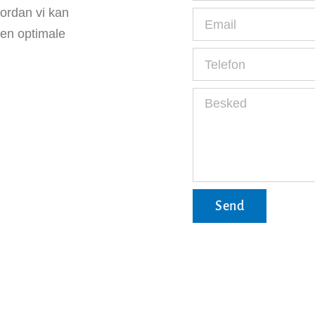
vordan vi kan
den optimale
Send