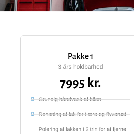
Pakke 1
3 års holdbarhed
7995 kr.
Grundig håndvask af bilen
Rensning af lak for tjære og flyverust
Polering af lakken i 2 trin for at fjerne